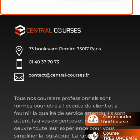

73 boulevard Pereire 75017 Paris

01 40 37 70 73

contact@central-courses.fr
Tous nos coursiers professionnels sont
formés pour être à l’écoute du client et à
fournir la qualité de service attendu. Ils sont
Commander

attentifs à vos exigences et mettent en
une course
oeuvre toute leur expérience pour vous
Course
simplifier la logistique. La rapidité des
TRÈS URGENTE